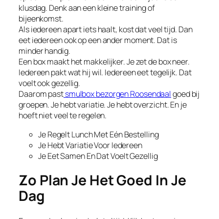
klusdag. Denk aan een kleine training of
bijeenkomst.
Als iedereen apart iets haalt, kost dat veel tijd. Dan
eet iedereen ook op een ander moment. Dat is
minder handig.
Een box maakt het makkelijker. Je zet de box neer.
Iedereen pakt wat hij wil. Iedereen eet tegelijk. Dat
voelt ook gezellig.
Daarom past
smulbox bezorgen Roosendaal
goed bij
groepen. Je hebt variatie. Je hebt overzicht. En je
hoeft niet veel te regelen.
Je Regelt Lunch Met Eén Bestelling
Je Hebt Variatie Voor Iedereen
Je Eet Samen En Dat Voelt Gezellig
Zo Plan Je Het Goed In Je
Dag