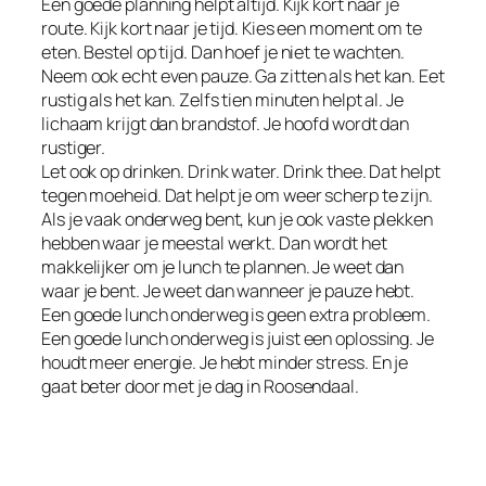
Een goede planning helpt altijd. Kijk kort naar je
route. Kijk kort naar je tijd. Kies een moment om te
eten. Bestel op tijd. Dan hoef je niet te wachten.
Neem ook echt even pauze. Ga zitten als het kan. Eet
rustig als het kan. Zelfs tien minuten helpt al. Je
lichaam krijgt dan brandstof. Je hoofd wordt dan
rustiger.
Let ook op drinken. Drink water. Drink thee. Dat helpt
tegen moeheid. Dat helpt je om weer scherp te zijn.
Als je vaak onderweg bent, kun je ook vaste plekken
hebben waar je meestal werkt. Dan wordt het
makkelijker om je lunch te plannen. Je weet dan
waar je bent. Je weet dan wanneer je pauze hebt.
Een goede lunch onderweg is geen extra probleem.
Een goede lunch onderweg is juist een oplossing. Je
houdt meer energie. Je hebt minder stress. En je
gaat beter door met je dag in Roosendaal.